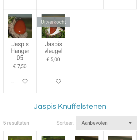
Uitverkocht
Jaspis
Jaspis
Hanger
vleugel
05
€ 5,00
€ 7,50
In winkelwagen
Houd mij op de hoogte
Jaspis Knuffelstenen
5 resultaten
Sorteer: