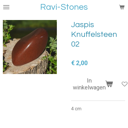
Ravi-Stones
Ga
direct
naar
Jaspis
de
Knuffelsteen
hoofdinhoud
02
€ 2,00
In
winkelwagen
4 cm