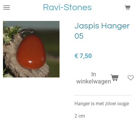
Ravi-Stones
Ga
direct
naar
Jaspis Hanger
de
05
hoofdinhoud
€ 7,50
In
winkelwagen
Hanger is met zilver oogje
2 cm