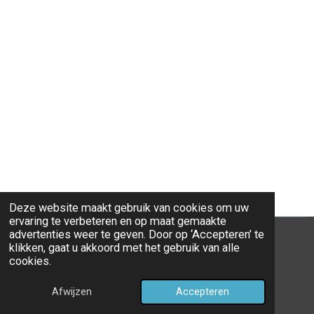
Deze website maakt gebruik van cookies om uw
ervaring te verbeteren en op maat gemaakte
advertenties weer te geven. Door op ‘Accepteren’ te
klikken, gaat u akkoord met het gebruik van alle
cookies.
© 2026 Ravi-Stones
Afwijzen
Accepteren
Powered by
JouwWeb