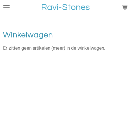
Ravi-Stones
Ga
direct
naar
de
Winkelwagen
hoofdinhoud
Er zitten geen artikelen (meer) in de winkelwagen.