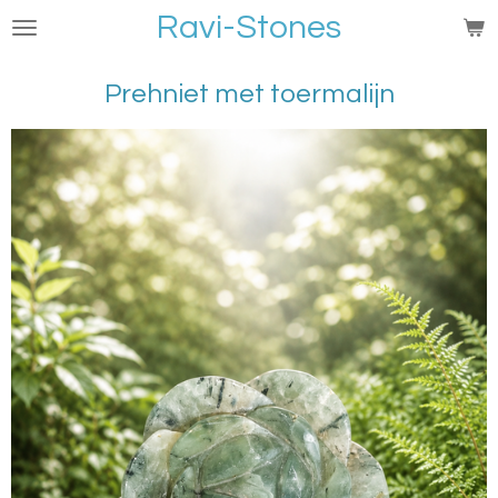
Ravi-Stones
Ga
direct
naar
Prehniet met toermalijn
de
hoofdinhoud