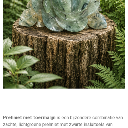
Prehniet met toermalijn
is een bijzondere combinatie van
zachte, lichtgroene prehniet met zwarte insluitsels van