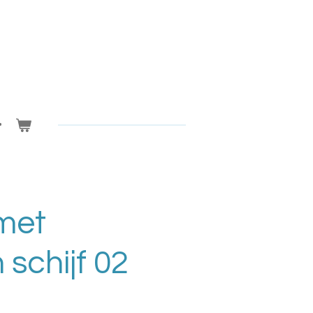
met
 schijf 02