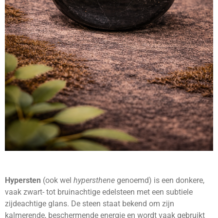
Hypersten
(ook wel
hypersthene
genoemd) is een donkere,
vaak zwart- tot bruinachtige edelsteen met een subtiele
zijdeachtige glans. De steen staat bekend om zijn
kalmerende, beschermende energie en wordt vaak gebruikt