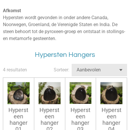
Afkomst
Hypersten wordt gevonden in onder andere Canada,
Noorwegen, Groenland, de Verenigde Staten en India. De
steen behoort tot de pyroxeen-groep en ontstaat in stollings-
en metamorfe gesteenten.
Hypersten Hangers
4 resultaten
Sorteer:
Hyperst
Hyperst
Hyperst
Hyperst
een
een
een
een
hanger
hanger
hanger
hanger
01
02
03
04