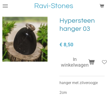
Ravi-Stones
Ga
direct
naar
Hypersteen
de
hanger 03
hoofdinhoud
€ 8,50
In
winkelwagen
hanger met zilveroogje
2cm