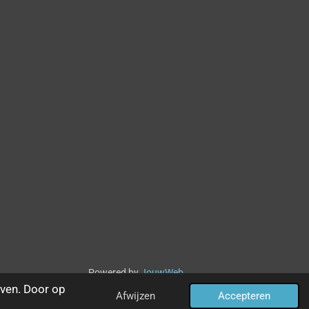
Powered by
JouwWeb
ven. Door op
Afwijzen
Accepteren