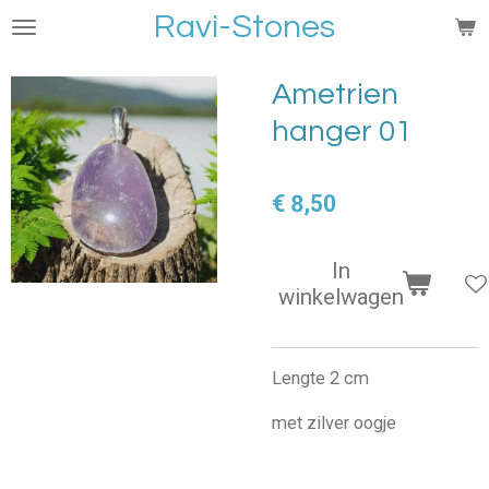
Ravi-Stones
Ga
direct
naar
Ametrien
de
hanger 01
hoofdinhoud
€ 8,50
In
winkelwagen
Lengte 2 cm
met zilver oogje