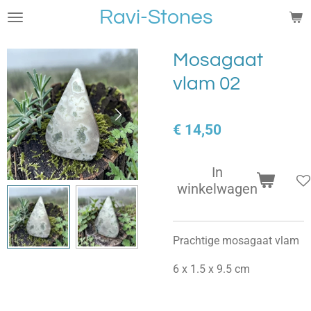
Ravi-Stones
Ga
direct
naar
Mosagaat
de
vlam 02
hoofdinhoud
€ 14,50
In
winkelwagen
Prachtige mosagaat vlam
6 x 1.5 x 9.5 cm