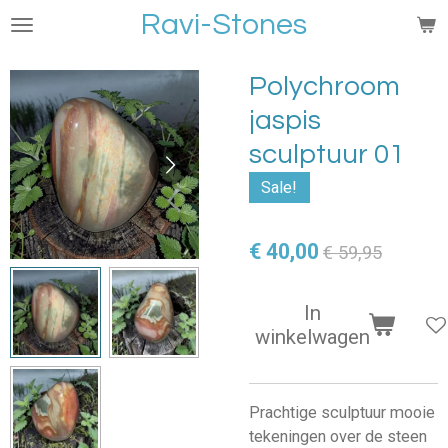
Ravi-Stones
Ga
direct
naar
Polychroom
de
jaspis
hoofdinhoud
sculptuur 01
Sale!
€ 40,00
€ 59,95
In
winkelwagen
Prachtige sculptuur mooie
tekeningen over de steen