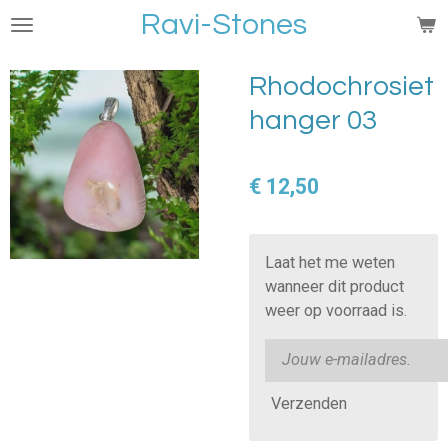
Ravi-Stones
Ga
direct
naar
Rhodochrosiet
de
hanger 03
hoofdinhoud
€ 12,50
Laat het me weten
wanneer dit product
weer op voorraad is.
Verzenden