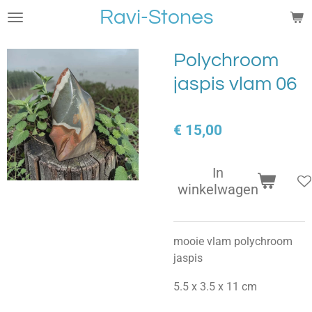
Ravi-Stones
Ga
direct
naar
Polychroom
de
jaspis vlam 06
hoofdinhoud
€ 15,00
In
winkelwagen
mooie vlam polychroom
jaspis
5.5 x 3.5 x 11 cm