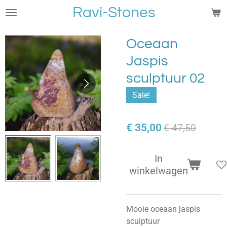
Ravi-Stones
Ga
direct
naar
Oceaan
de
Jaspis
hoofdinhoud
sculptuur 02
Sale!
€ 35,00
€ 47,50
In
winkelwagen
Mooie oceaan jaspis
sculptuur