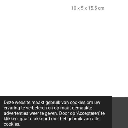
10 x 5 x 15.5 cm
Deze website maakt gebruik van cookies om uw
ervaring te verbeteren en op maat gemaakte
advertenties weer te geven. Door op ‘Accepteren’ te
klikken, gaat u akkoord met het gebruik van alle
© 2026 Ravi-Stones
cookies.
Powered by
JouwWeb