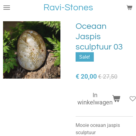
Ravi-Stones
Ga
direct
naar
Oceaan
de
Jaspis
hoofdinhoud
sculptuur 03
Sale!
€ 20,00
€ 27,50
In
winkelwagen
Mooie oceaan jaspis
sculptuur