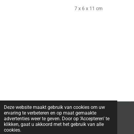
7 x 6 x 11 cm
Deze website maakt gebruik van cookies om uw
ervaring te verbeteren en op maat gemaakte
advertenties weer te geven. Door op ‘Accepteren’ te
klikken, gaat u akkoord met het gebruik van alle
© 2026 Ravi-Stones
cookies.
Powered by
JouwWeb