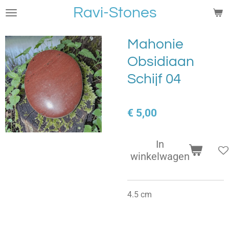
Ravi-Stones
Ga
direct
naar
Mahonie
de
Obsidiaan
hoofdinhoud
Schijf 04
€ 5,00
In
winkelwagen
4.5 cm