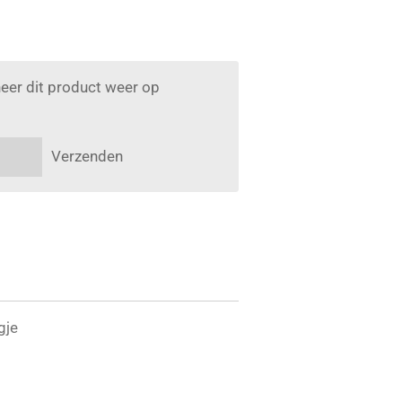
eer dit product weer op
Verzenden
gje