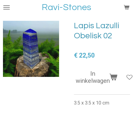
Ravi-Stones
Ga
direct
naar
Lapis Lazulli
de
Obelisk 02
hoofdinhoud
€ 22,50
In
winkelwagen
3.5 x 3.5 x 10 cm