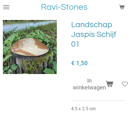
Ravi-Stones
Ga
direct
naar
Landschap
de
Jaspis Schijf
hoofdinhoud
01
€ 1,50
In
winkelwagen
4.5 x 2.5 cm