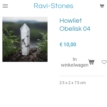
Ravi-Stones
Ga
direct
naar
Howliet
de
Obelisk 04
hoofdinhoud
€ 10,00
In
winkelwagen
2.5 x 2 x 7.5 cm