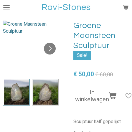
Ravi-Stones
Ga
direct
naar
Groene
de
Maansteen
hoofdinhoud
Sculptuur
Sale!
€ 50,00
€ 60,00
In
winkelwagen
Sculptuur half gepolijst