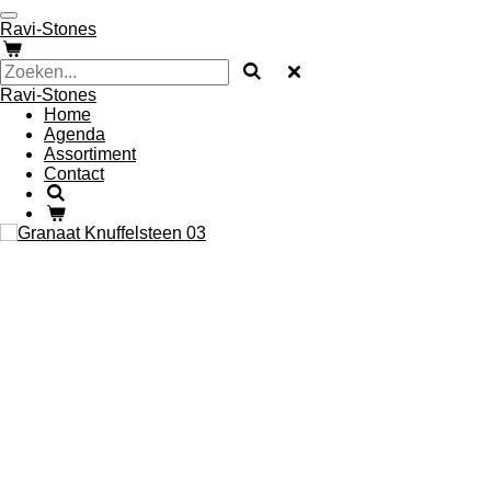
Ga
Ravi-Stones
direct
naar
de
Ravi-Stones
hoofdinhoud
Home
Agenda
Assortiment
Contact