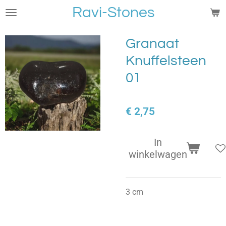
Ravi-Stones
Ga
direct
naar
Granaat
de
Knuffelsteen
hoofdinhoud
01
€ 2,75
In
winkelwagen
3 cm