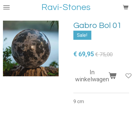
Ravi-Stones
Ga
direct
naar
Gabro Bol 01
de
hoofdinhoud
Sale!
€ 69,95
€ 75,00
In
winkelwagen
9 cm