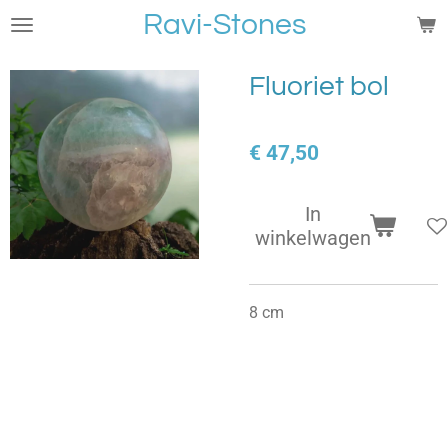
Ravi-Stones
Ga
direct
naar
Fluoriet bol
de
hoofdinhoud
€ 47,50
In
winkelwagen
8 cm