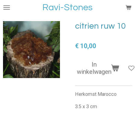
Ravi-Stones
Ga
direct
naar
citrien ruw 10
de
hoofdinhoud
€ 10,00
In
winkelwagen
Herkomst Marocco
3.5 x 3 cm