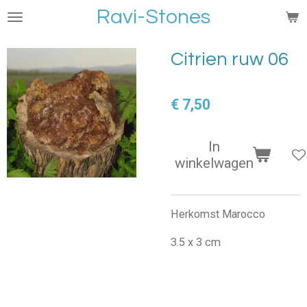
Ravi-Stones
Ga
direct
naar
Citrien ruw 06
de
hoofdinhoud
€ 7,50
In
winkelwagen
Herkomst Marocco
3.5 x 3 cm