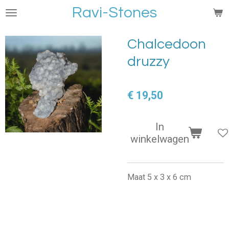
Ravi-Stones
Ga
direct
naar
Chalcedoon
de
druzzy
hoofdinhoud
€ 19,50
In
winkelwagen
Maat 5 x 3 x 6 cm