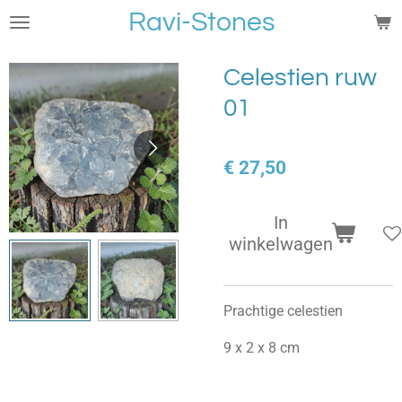
Ravi-Stones
Ga
direct
naar
Celestien ruw
de
01
hoofdinhoud
€ 27,50
In
winkelwagen
Prachtige celestien
9 x 2 x 8 cm