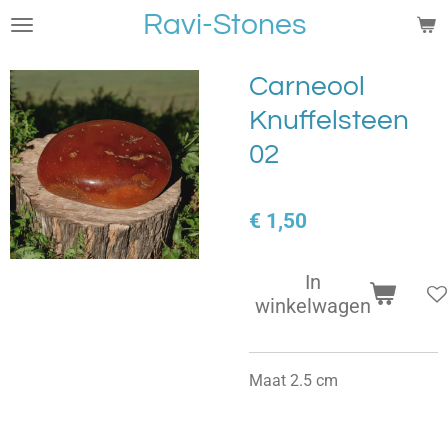
Ravi-Stones
Ga
direct
naar
Carneool
de
Knuffelsteen
hoofdinhoud
02
€ 1,50
In
winkelwagen
Maat 2.5 cm