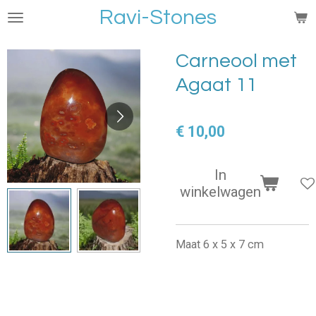
Ravi-Stones
Ga
direct
naar
Carneool met
de
Agaat 11
hoofdinhoud
€ 10,00
In
winkelwagen
Maat 6 x 5 x 7 cm