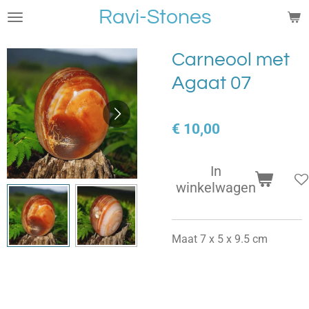
Ravi-Stones
Ga
direct
naar
Carneool met
de
Agaat 07
hoofdinhoud
€ 10,00
In
winkelwagen
Maat 7 x 5 x 9.5 cm