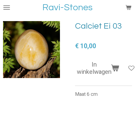
Ravi-Stones
Ga
direct
naar
Calciet Ei 03
de
hoofdinhoud
€ 10,00
In
winkelwagen
Maat 6 cm