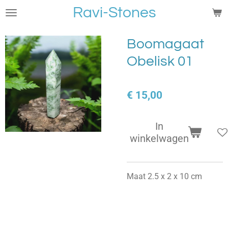
Ravi-Stones
Ga
direct
naar
Boomagaat
de
Obelisk 01
hoofdinhoud
€ 15,00
In
winkelwagen
Maat 2.5 x 2 x 10 cm