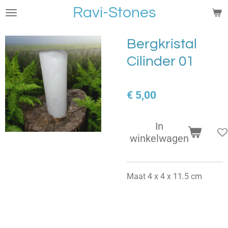
Ravi-Stones
Ga
direct
naar
Bergkristal
de
Cilinder 01
hoofdinhoud
€ 5,00
In
winkelwagen
Maat 4 x 4 x 11.5 cm