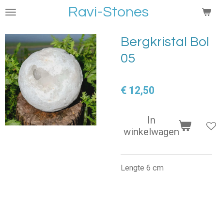
Ravi-Stones
Ga
direct
naar
Bergkristal Bol
de
05
hoofdinhoud
€ 12,50
In
winkelwagen
Lengte 6 cm