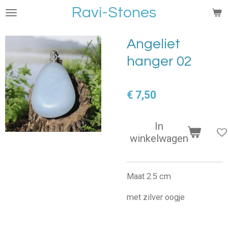
Ravi-Stones
Ga
direct
naar
Angeliet
de
hanger 02
hoofdinhoud
€ 7,50
In
winkelwagen
Maat 2.5 cm
met zilver oogje