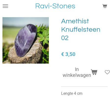
Ravi-Stones
Ga
direct
naar
Amethist
de
Knuffelsteen
hoofdinhoud
02
€ 3,50
In
winkelwagen
Lengte 4 cm