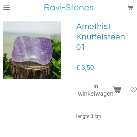
Ravi-Stones
Ga
direct
naar
Amethist
de
Knuffelsteen
hoofdinhoud
01
€ 3,50
In
winkelwagen
lengte 3 cm