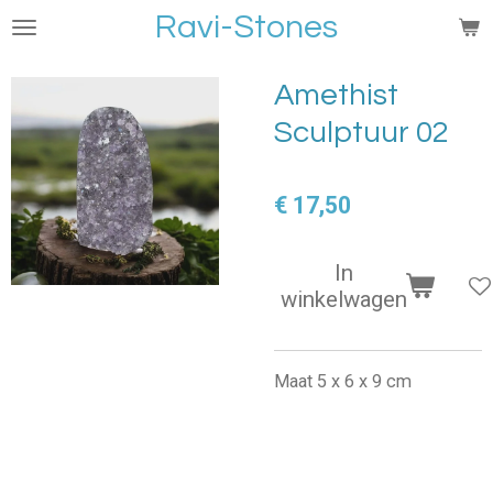
Ravi-Stones
Ga
direct
naar
Amethist
de
Sculptuur 02
hoofdinhoud
€ 17,50
In
winkelwagen
Maat 5 x 6 x 9 cm