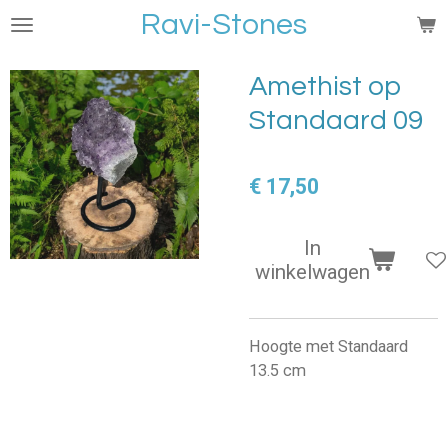
Ravi-Stones
Ga
direct
naar
Amethist op
de
Standaard 09
hoofdinhoud
€ 17,50
In
winkelwagen
Hoogte met Standaard
13.5 cm