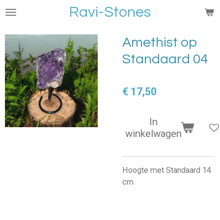
Ravi-Stones
Ga
direct
naar
Amethist op
de
Standaard 04
hoofdinhoud
€ 17,50
In
winkelwagen
Hoogte met Standaard 14
cm