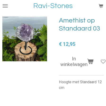
Ravi-Stones
Ga
direct
naar
Amethist op
de
Standaard 03
hoofdinhoud
€ 12,95
In
winkelwagen
Hoogte met Standaard 12
cm