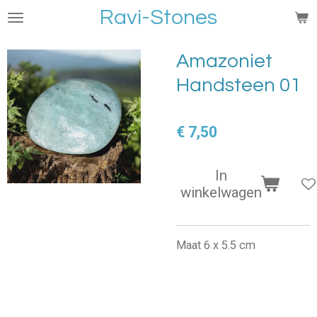
Ravi-Stones
Ga
direct
naar
Amazoniet
de
Handsteen 01
hoofdinhoud
€ 7,50
In
winkelwagen
Maat 6 x 5.5 cm