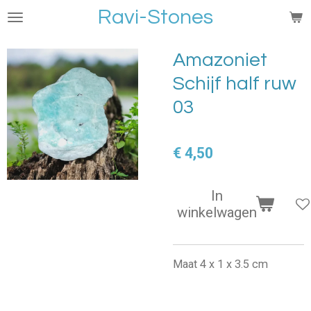
Ravi-Stones
Ga
direct
naar
Amazoniet
de
Schijf half ruw
hoofdinhoud
03
€ 4,50
In
winkelwagen
Maat 4 x 1 x 3.5 cm