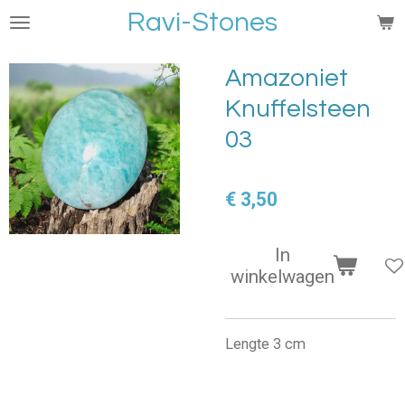
Ravi-Stones
Ga
direct
naar
Amazoniet
de
Knuffelsteen
hoofdinhoud
03
€ 3,50
In
winkelwagen
Lengte 3 cm