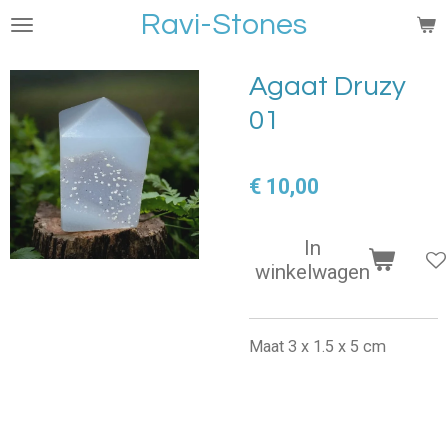
Ravi-Stones
Ga
direct
naar
Agaat Druzy
de
01
hoofdinhoud
€ 10,00
In
winkelwagen
Maat 3 x 1.5 x 5 cm