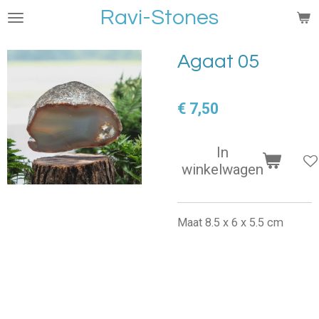
Ravi-Stones
Ga
direct
naar
Agaat 05
de
hoofdinhoud
€ 7,50
In
winkelwagen
Maat 8.5 x 6 x 5.5 cm