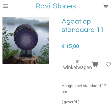
Ravi-Stones
Ga
direct
naar
Agaat op
de
standaard 11
hoofdinhoud
€ 15,00
In
winkelwagen
Hoogte met standaard 12
cm
( geverfd )